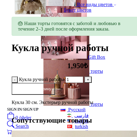
Все виды цветов
Букет цветов
🎂 Наши торты готовятся с заботой и любовью в
Gift Box
течение 2–3 дней после оформления заказа.
Кукла ручной работы
Gift Box
1,950₺
торты
Русский
Кукла ручной работы
فارسی
english
добавить в корзину
turkish
العربية
Кукла 30 см. Экстерьер ручной работы
торты
SIGN IN
/
SIGN UP
Русский
فارسی
0
öğeler
Сопутствующие товары
english
Search
turkish
العربية
0
öğeler
0.00
₺