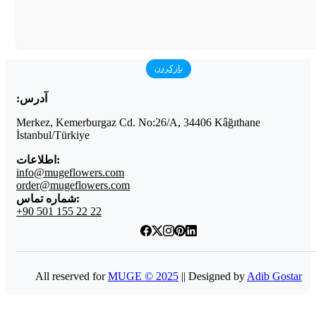
بازکردن
آدرس:
Merkez, Kemerburgaz Cd. No:26/A, 34406 Kâğıthane
İstanbul/Türkiye
اطلاعات:
info@mugeflowers.com
order@mugeflowers.com
شماره تماس:
+90 501 155 22 22
All reserved for
MUGE © 2025
|| Designed by
Adib Gostar