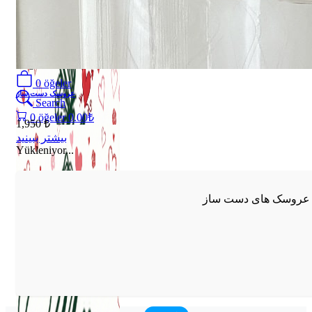
Login
/
Register
0
öğeler
عروسک دست ساز
Search
0
öğeler
0.00
₺
1,950 ₺
بیشتر ببینید
Yükleniyor...
عروسک های دست ساز