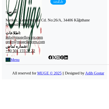
بازکردن
آدرس:
Menu
Merkez, Kemerburgaz Cd. No:26/A, 34406 Kâğıthane
İstanbul/Türkiye
اطلاعات:
info@mugeflowers.com
order@mugeflowers.com
شماره تماس:
+90 501 155 22 22
Menu
All reserved for
MUGE © 2025
|| Designed by
Adib Gostar