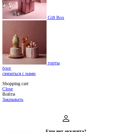
Gift Box
торты
блог
связаться с нами
Shopping cart
Close
Войти
Закрывать
Еще нет аккаунта?