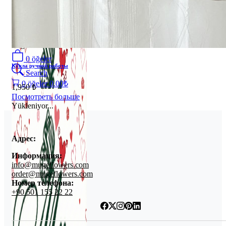
Login
/
Register
0
öğeler
Кукла ручной работы
Search
0
öğeler
0.00
₺
1,950 ₺
Посмотреть больше
Yükleniyor...
Адрес:
Информация:
info@mugeflowers.com
order@mugeflowers.com
Номер телефона:
+90 501 155 22 22