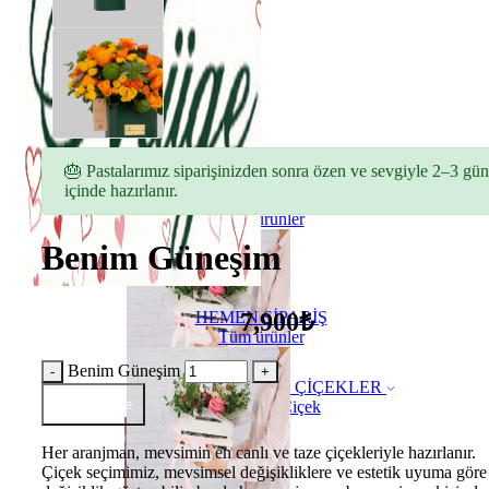
🎂 Pastalarımız siparişinizden sonra özen ve sevgiyle 2–3 gün
içinde hazırlanır.
HEMEN SİPARİŞ
Tüm ürünler
Benim Güneşim
7,900₺
HEMEN SİPARİŞ
Tüm ürünler
Benim Güneşim
ÇİÇEKLER
Sepete Ekle
Buket Çiçek
Her aranjman, mevsimin en canlı ve taze çiçekleriyle hazırlanır.
Çiçek seçimimiz, mevsimsel değişikliklere ve estetik uyuma göre