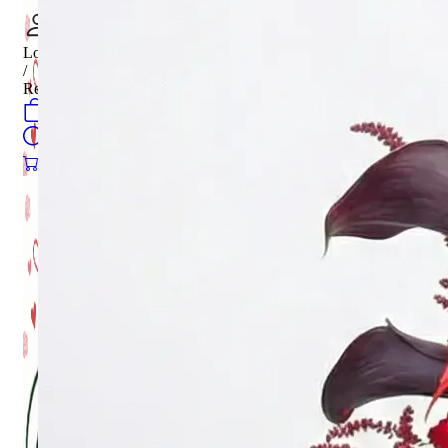
Login
/
Register
0
öğeler
Search
0
öğeler
0.00
₺