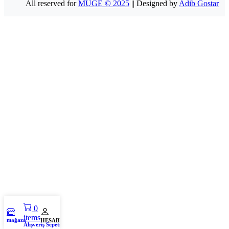
All reserved for
MUGE © 2025
|| Designed by
Adib Gostar
0
items
mağaza
HESABIM
Alışveriş Sepeti