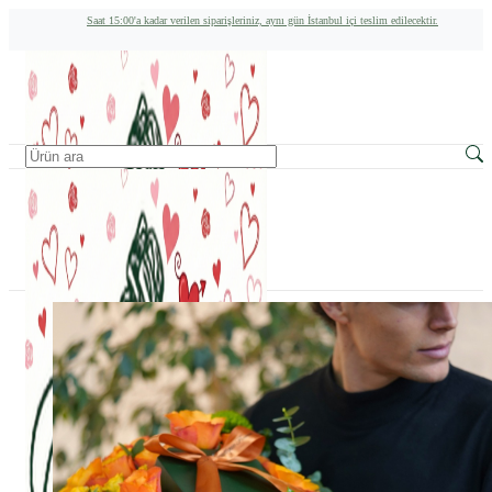
Saat 15:00'a kadar verilen siparişleriniz, aynı gün İstanbul içi teslim edilecektir.