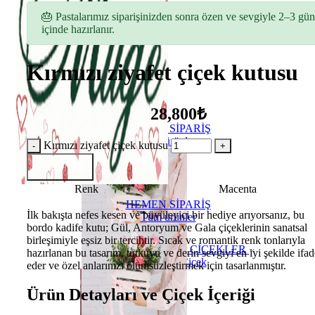
🎂 Pastalarımız siparişinizden sonra özen ve sevgiyle 2–3 gün
içinde hazırlanır.
Kırmızı ziyafet çiçek kutusu
28,800₺
HEMEN SİPARİŞ
Tüm ürünler
Kırmızı ziyafet çiçek kutusu
Sepete Ekle
Renk
Macenta
HEMEN SİPARİŞ
İlk bakışta nefes kesen ve büyüleyici bir hediye arıyorsanız, bu
Tüm ürünler
bordo kadife kutu; Gül, Antoryum ve Gala çiçeklerinin sanatsal
birleşimiyle eşsiz bir tercihtir. Sıcak ve romantik renk tonlarıyla
ÇİÇEKLER
hazırlanan bu tasarım, tutkuyu ve derin sevgiyi en iyi şekilde ifad
Buket Çiçek
eder ve özel anlarınızı ölümsüzleştirmek için tasarlanmıştır.
Ürün Detayları ve Çiçek İçeriği