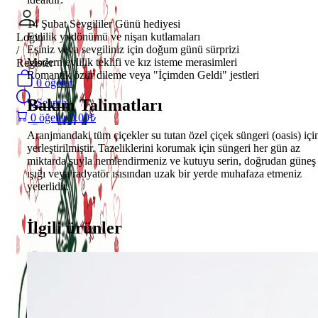
14 Şubat Sevgililer Günü hediyesi
Evlilik yıldönümü ve nişan kutlamaları
Login
Eşiniz veya sevgiliniz için doğum günü sürprizi
/
Modern evlilik teklifi ve kız isteme merasimleri
Register
Romantik özür dileme veya "İçimden Geldi" jestleri
0
öğeler
Bakım Talimatları
Search
0
öğeler
0.00
₺
Aranjmandaki tüm çiçekler su tutan özel çiçek süngeri (oasis) içi
yerleştirilmiştir. Tazeliklerini korumak için süngeri her gün az
miktarda suyla nemlendirmeniz ve kutuyu serin, doğrudan güneş
ışığı veya radyatör ısısından uzak bir yerde muhafaza etmeniz
yeterlidir.
İlgili ürünler