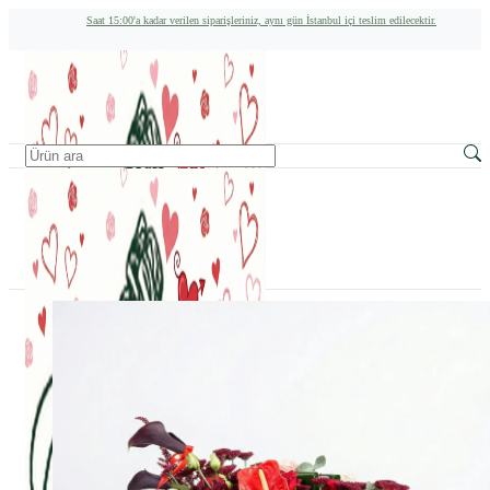
Saat 15:00'a kadar verilen siparişleriniz, aynı gün İstanbul içi teslim edilecektir.