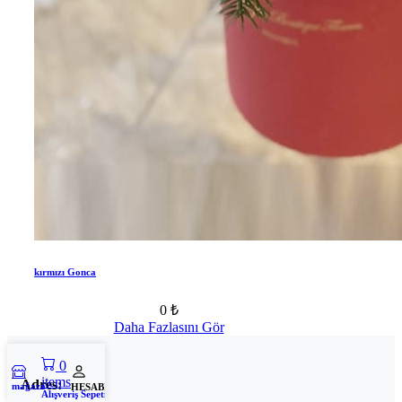
kırmızı Gonca
0 ₺
Daha Fazlasını Gör
0
items
Adres:
mağaza
HESABIM
Alışveriş Sepeti