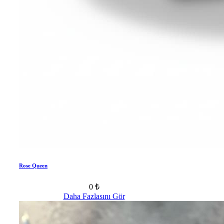
Rose Queen
0 ₺
Daha Fazlasını Gör