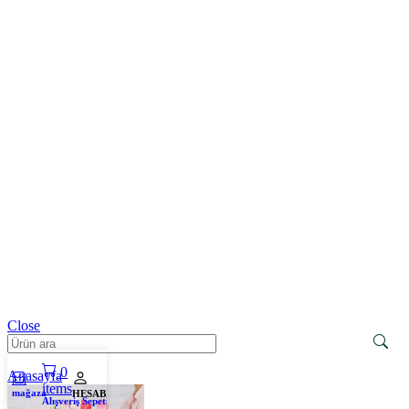
Close
0
Anasayfa
items
mağaza
HESABIM
Alışveriş Sepeti