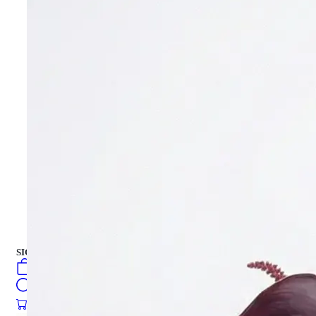
ÇİÇEKLER
Buket Çiçek
Hediye Kutusu
Hediye Kutusu
PASTALAR
turkish
فارسی
english
Русский
العربية
PASTALAR
SIGN IN
/
SIGN UP
turkish
فارسی
0
öğeler
english
Search
Русский
العربية
0
öğeler
0.00
₺