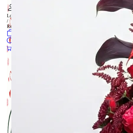
Login
/
Register
0
öğeler
Search
0
öğeler
0.00
₺