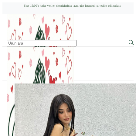
Saat 15:00'a kadar verilen siparişleriniz, aynı gün İstanbul içi teslim edilecektir.