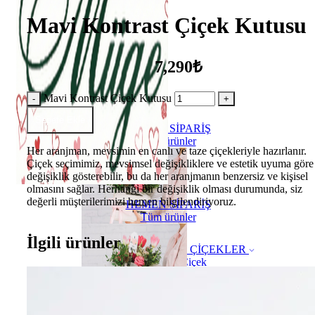
Mavi Kontrast Çiçek Kutusu
7,290₺
Mavi Kontrast Çiçek Kutusu
Sepete Ekle
HEMEN SİPARİŞ
Tüm ürünler
Her aranjman, mevsimin en canlı ve taze çiçekleriyle hazırlanır.
Çiçek seçimimiz, mevsimsel değişikliklere ve estetik uyuma göre
değişiklik gösterebilir, bu da her aranjmanın benzersiz ve kişisel
olmasını sağlar. Herhangi bir değişiklik olması durumunda, siz
değerli müşterilerimizi hemen bilgilendiriyoruz.
HEMEN SİPARİŞ
Tüm ürünler
İlgili ürünler
ÇİÇEKLER
Buket Çiçek