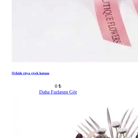
Orkide rüya çiçek kutusu
0 ₺
Daha Fazlasını Gör