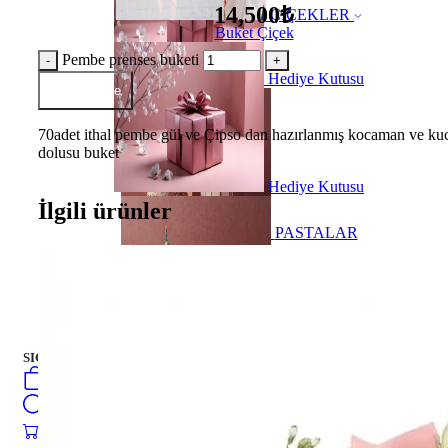
14,500₺
ÇİÇEKLER
Buket Çiçek
Pembe prenses buketi
Hediye Kutusu
Sepete Ekle
70adet ithal pembe gül ve Çipso dan hazırlanmış kocaman ve ku
dolusu buket
Hediye Kutusu
İlgili ürünler
PASTALAR
turkish
فارسی
english
Русский
العربية
PASTALAR
SIGN IN
/
SIGN UP
turkish
فارسی
0
öğeler
english
Search
Русский
العربية
0
öğeler
0.00
₺