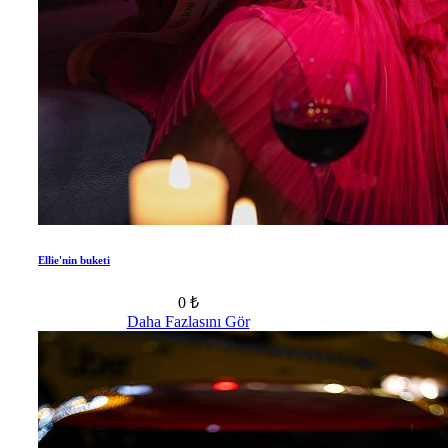
Ellie'nin buketi
0 ₺
Daha Fazlasını Gör