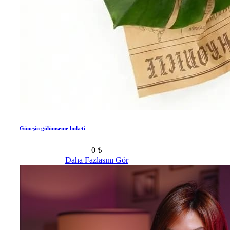
Güneşin gülümseme buketi
0 ₺
Daha Fazlasını Gör