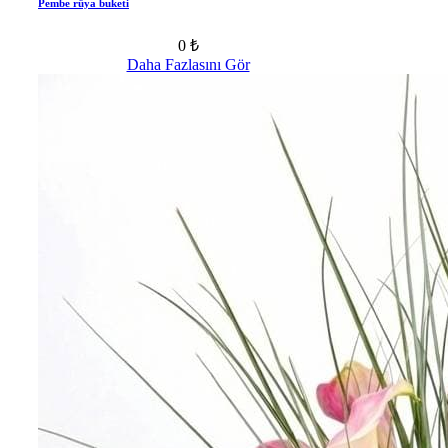
Pembe rüya buketi
0 ₺
Daha Fazlasını Gör