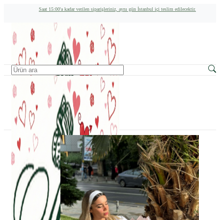
Saat 15:00'a kadar verilen siparişleriniz, aynı gün İstanbul içi teslim edilecektir.