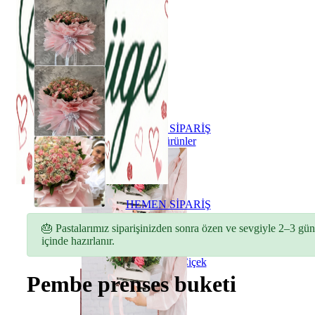
HEMEN SİPARİŞ
Tüm ürünler
HEMEN SİPARİŞ
Tüm ürünler
🎂 Pastalarımız siparişinizden sonra özen ve sevgiyle 2–3 gün
içinde hazırlanır.
ÇİÇEKLER
Buket Çiçek
Pembe prenses buketi