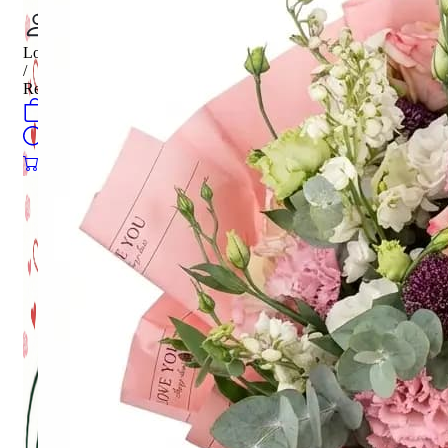
Login
/
Register
0
öğeler
Search
0
öğeler
0.00
₺