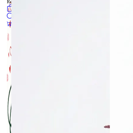
Register
0
öğeler
Search
0
öğeler
0.00
₺