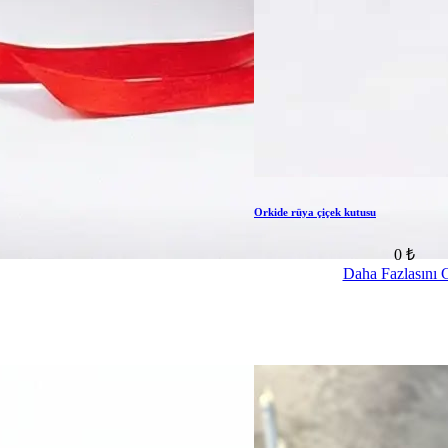
Orkide rüya çiçek kutusu
0 ₺
Daha Fazlasını 