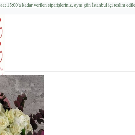
aat 15:00'a kadar verilen siparişleriniz, aynı gün İstanbul içi teslim edile