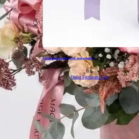
Çiçek kutusu bir çiçek senfonisidir
0 ₺
Daha Fazlasını Gör