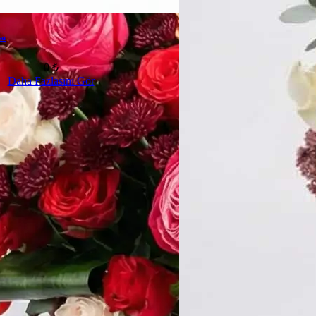
su
0 ₺
Daha Fazlasını Gör