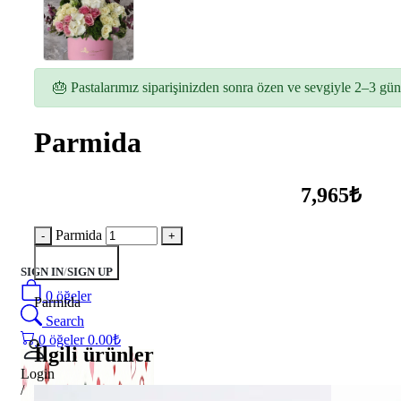
🎂 Pastalarımız siparişinizden sonra özen ve sevgiyle 2–3 gün 
Parmida
7,965₺
Parmida
Sepete Ekle
SIGN IN
/
SIGN UP
0
öğeler
Parmida
Search
0
öğeler
0.00
₺
İlgili ürünler
Login
/